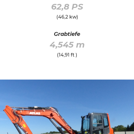
62,8 PS
(46,2 kw)
Grabtiefe
4,545 m
(14,91 ft
)